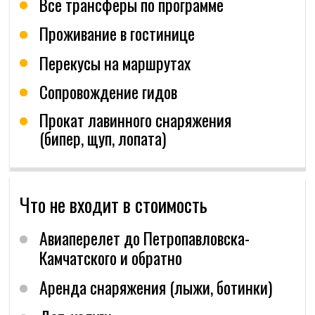
Личные вещи
_________
руб/чел
дов. Осуществите 5-7 спусков в различных
спозициях Вилючинского перевала.
/1 день
Ветрозащитная куртка (мембрана)
Катательные штаны (мембрана)
игаясь по Сухой речке, мы будем
Снегоходная прогулка на Авачинский
блюдать за Корякским и Авачинским
Перчатки/варежки
перевал
лканами. Дорога занимает около 40
нут. Далее мы подъедем к экструзии
_________ _
руб/чел
Термобелье
рблюд и продолжаем путь на сам
/1 день
ревал, откуда появится вид
Легкий пуховик
 долину реки Налычево и вулканы
пановский и Дзендзур.
Заброски на Авачинский перевал
Флисовая кофта
снегоходом
Шарф (Buff)
_________ _
руб/чел
/1 день
Шапка, кепка
ем на снегоходе с нартами по Сухой
Солнцезащитные очки и
чке к подножиям Авачинского
солнцезащитный крем
Корякского вулканов. Забрасываемся
 склоны Корякского вулкана
Купальные принадлежности
сколько раз до отметок около 1600 м.
Снаряжение (карточки)
вершаем около 5 спусков. В течении
я отдыхаем с ланчем и горячим чаем,
буемся видами
Снаряжение