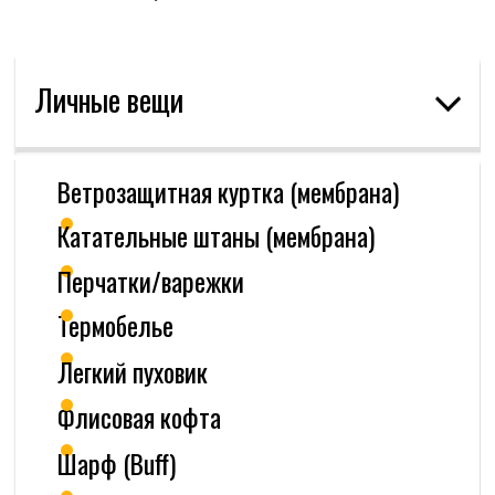
Фрирайд и скитур
Прокат
FAQ
Политика конфиденциальности
Способы оплаты
Правила проката
idem-v-gory@yandex.ru
Реестровый номер туроператоров: РТО 024387
2020-2026 ООО "ГОРЫ ПО КОЛЕНО"