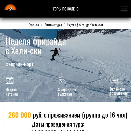
X
ГОРЫ ПО КОЛЕНО
Главная
/
Зимние туры
/
Неделя фрирайда с Хели-ски
ГОРЫ ПО КОЛЕНО
Неделя фрирайда
с Хели-ски
ЛЕТНИЕ ТУРЫ
февраль-март
цены карточки (мобильн)
ЗИМНИЕ ТУРЫ
260 000
руб. с проживанием (группа до 16 чел)
Даты проведения тура:
Включено
Неделя
Фрирайд по
проживание
катания
вулканам
14.02.2027 - 21.02.2027
28.02.2027 - 07.03.2027
14.03.2027 - 21.03.2027