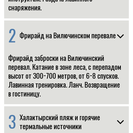
3
Халактырский пляж и горячие
термальные источники
Выезд на Халактырский пляж. Фуршет.
После Халактырского пляжа едем на дикие
термальные источники.
4
Фрирайд на Авачинском перевале
Фрирайд заброски на снегоходах
на Авачинский перевал. Катание со склонов
Корякского и Авачинского вулканов.
Перепад высот от 300−700 метров. От 6−8
спусков. Лавинная тренировка. Ланч.
Возвращение в гостиницу.