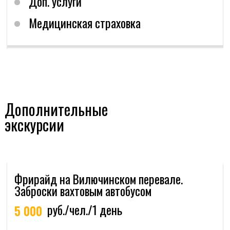
Горные лыжи / сноуборд
заголовок для
Ботинки
Доп экск
Рюкзак до 30 л. для личных вещей
мобильных
Лавинное оборудование
(при наличии собственного)
Налобный фонарик
Индивидуальная аптечка
Дополнительные
Маска, шлем
экскурсии
Медицинская страховка обязательна всем.
Очередность дней программы может
меняться
План по районам катания является