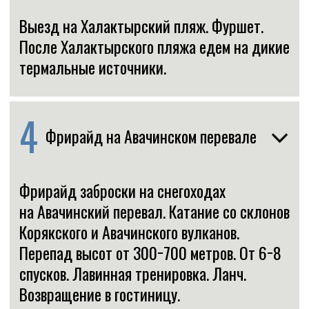
5
Свободный день
Свободный день. День для
дополнительных экскурсий (оплачивается
отдельно), запасной день на погоду.
6
День хели-ски
День Хели-ски. В этот день вас ждет
незабываемое катание со склонов вулканов
и горных массивов полуострова, выбор
локации зависит от кондиции снежного
покрова и метеоусловий. Перепад высот
от 700−1400 метров. От 6−9 спусков.
По завершении программы Обед —
фуршет в живописном месте в районе
катания. Возвращение в гостиницу.