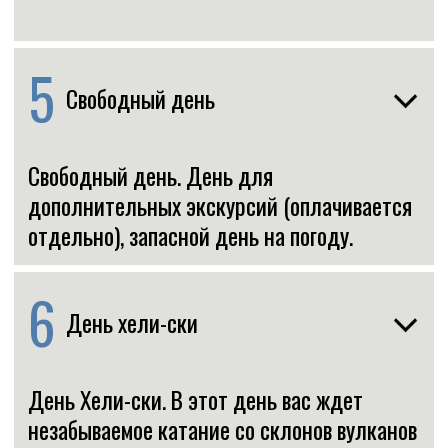
7
Экскурсия к вулканам
Экскурсия на вездеходах/снегоходах
к вулкану Мутновский, к каньону Опасный
и к Дачным источникам. Ланч.
Возвращение в гостиницу.
8
Трансфер в аэропорт
Завтрак в гостинице, сбор и выезд
в аэропорт. По пути заезжаем на рынок,
закупаемся сувенирами и местными
деликатесами