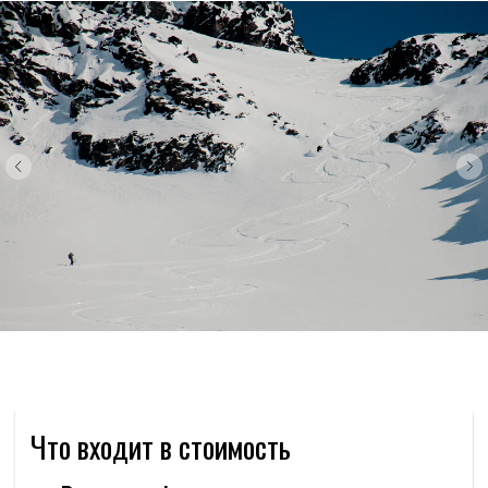
Заброски вахтовым автобусом
руб./чел./1 день
5 000
Снегоходная прогулка на Авачинский
перевал
12 000
руб./чел./1 день
Заброски на Авачинский перевал снегоходом
руб./чел./1 день
16 000
список вещей (карточки)
Фрирайд на Вилючинском перевале.
бываете в районе вулкана Вилючинский.
Заброски вахтовым автобусом
катаетесь вне трасс с сопровождением