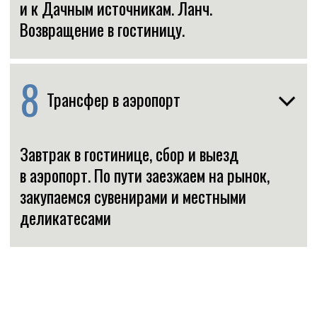
(бипер, щуп, лопата)
Что не входит в стоимость
Авиаперелет до Петропавловска-
Камчатского и обратно
Аренда снаряжения (лыжи, ботинки)
Доп. услуги
Медицинская страховка
заголовок
для галереи
мобильных
Дополнительные
экскурсии
Фрирайд на Вилючинском перевале.